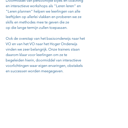
Doormiddel
van persoonlijke bijles en coaching
en interactieve workshops als "
Leren
leren" en
"Leren plannen" helpen we leerlingen van alle
leeftijden op allerlei vlakken en proberen we ze
skills en methodes mee te
geven
die ze
op
die
lange
termijn zullen toepassen.
Ook de overstap van het basisonderwijs naar het
VO en van het VO naar het Hoger Onderwijs
vinden we zeer belangrijk. Onze
trainers
staan
daarom klaar voor leerlingen om ze te
begeleiden hierin,
doormiddel van interactieve
voorlichtingen waar eigen ervaringen, obstakels
en successen worden meegegeven.
Onze mogelijkheden:
Zomerschool
Lenteschool
Persoonlijke bijles
Doorstroom begeleiding
Hulp bij leerachterstanden
Leren leren en leren plannen