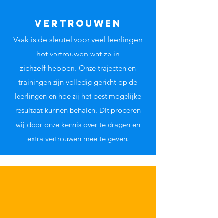
Vertrouwen
Vaak is de
sleutel voor veel leerlingen
het vertrouwen wat ze in
zichzelf
hebben
.
Onze trajecten en
trainingen zijn volledig gericht op de
leerlingen en hoe zij het best mogelijke
resultaat kunnen behalen. Dit proberen
wij door onze kennis over te dragen en
extra vertrouwen mee te geven.