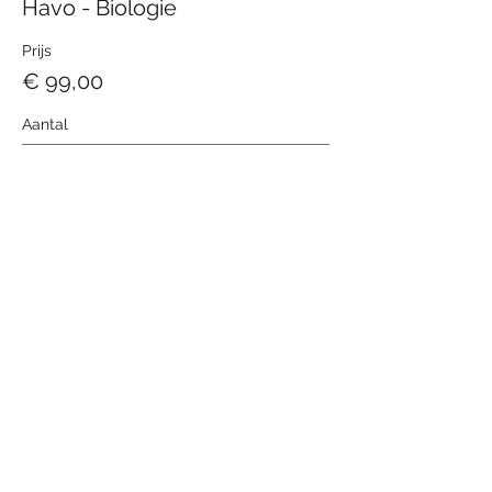
Havo - Biologie
Prijs
€ 99,00
Aantal
Totaal
€ 0,00
Betalen
Deel dit evenement