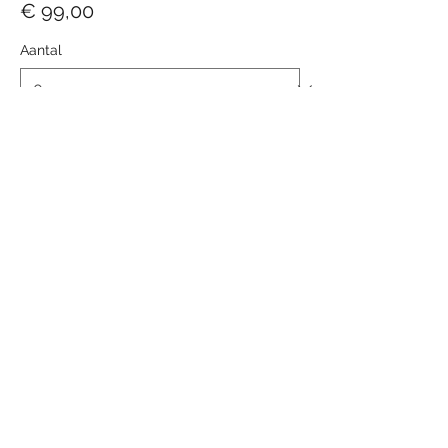
€ 99,00
Aantal
Totaal
€ 0,00
Betalen
Deel dit evenement