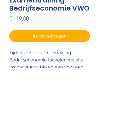
Examentraining
Bedrijfseconomie VWO
Prijs
€ 119,00
In winkelwagen
Tijdens onze examentraining
Bedrijfseconomie tackelen we alle
lastige vraagstukken een voor een
tot je alles onder de knie hebt. We
zoomen in op echte examens en
oefenen alle nodige vaardigheden
om dit examen zo goed mogelijk te
maken. Tijdens deze training zal je
zelf veel gaan oefenen met echte
examenvragen en behandel je elke
vraag samen met je trainer!