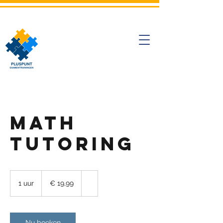
Math
Tutoring
19,99
euro
1 uur
1
€ 19,99
u
u
Nu boeken